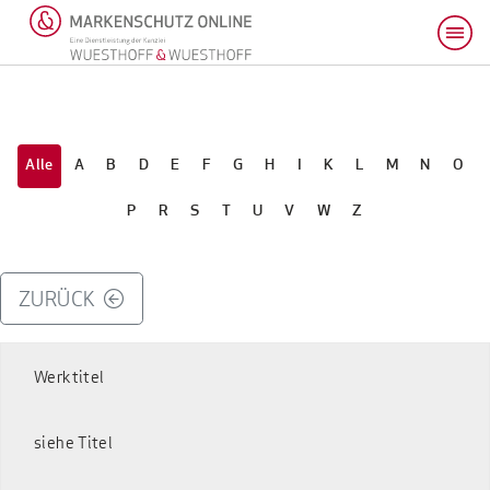
Alle
A
B
D
E
F
G
H
I
K
L
M
N
O
P
R
S
T
U
V
W
Z
ZURÜCK
Werktitel
siehe Titel