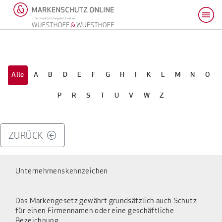
Alle
A
B
D
E
F
G
H
I
K
L
M
N
O
P
R
S
T
U
V
W
Z
ZURÜCK
Unternehmenskennzeichen
Das Markengesetz gewährt grundsätzlich auch Schutz
für einen Firmennamen oder eine geschäftliche
Bezeichnung.