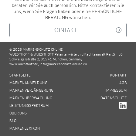
beraten wir Sie auch persönlich. Bitte kontaktieren Sie
uns, wenn Sie Fragen haben oder eine
PERSÖNLICHE
BERATUNG
wünschen.
KONTAKT
© 2026 MARKENSCHUTZ ONLINE
WUESTHOFF & WUESTHOFF Patentanwälte und Rechtsanwalt PartG mbB
Schweigerstraße 2, 81541 München, Germany
www.wuesthoff.de
,
info@markenschutz-online.eu
STARTSEITE
KONTAKT
MARKENANMELDUNG
AGB
MARKENVERLÄNGERUNG
IMPRESSUM
MARKENÜBERWACHUNG
DATENSCHUTZ
LEISTUNGSSPEKTRUM
ÜBER UNS
FAQ
MARKENLEXIKON