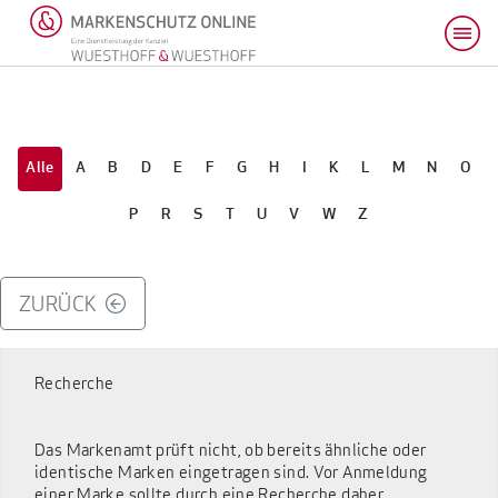
Alle
A
B
D
E
F
G
H
I
K
L
M
N
O
P
R
S
T
U
V
W
Z
ZURÜCK
Recherche
Das Markenamt prüft nicht, ob bereits ähnliche oder
identische Marken eingetragen sind. Vor Anmeldung
einer Marke sollte durch eine Recherche daher