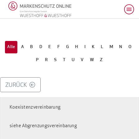
Alle
A
B
D
E
F
G
H
I
K
L
M
N
O
P
R
S
T
U
V
W
Z
ZURÜCK
Koexistenzvereinbarung
siehe Abgrenzungsvereinbarung