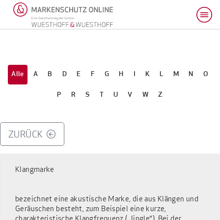
Alle
A
B
D
E
F
G
H
I
K
L
M
N
O
P
R
S
T
U
V
W
Z
ZURÜCK
Klangmarke
bezeichnet eine akustische Marke, die aus Klängen und
Geräuschen besteht, zum Beispiel eine kurze,
charakteristische Klangfrequenz („Jingle“). Bei der