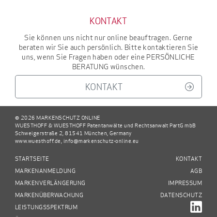
KONTAKT
Sie können uns nicht nur online beauftragen. Gerne
beraten wir Sie auch persönlich. Bitte kontaktieren Sie
uns, wenn Sie Fragen haben oder eine
PERSÖNLICHE
BERATUNG
wünschen.
KONTAKT
© 2026 MARKENSCHUTZ ONLINE
WUESTHOFF & WUESTHOFF Patentanwälte und Rechtsanwalt PartG mbB
Schweigerstraße 2, 81541 München, Germany
www.wuesthoff.de
,
info@markenschutz-online.eu
STARTSEITE
KONTAKT
MARKENANMELDUNG
AGB
MARKENVERLÄNGERUNG
IMPRESSUM
MARKENÜBERWACHUNG
DATENSCHUTZ
LEISTUNGSSPEKTRUM