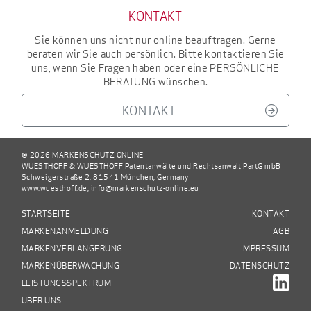
KONTAKT
Sie können uns nicht nur online beauftragen. Gerne
beraten wir Sie auch persönlich. Bitte kontaktieren Sie
uns, wenn Sie Fragen haben oder eine
PERSÖNLICHE
BERATUNG
wünschen.
KONTAKT
© 2026 MARKENSCHUTZ ONLINE
WUESTHOFF & WUESTHOFF Patentanwälte und Rechtsanwalt PartG mbB
Schweigerstraße 2, 81541 München, Germany
www.wuesthoff.de
,
info@markenschutz-online.eu
STARTSEITE
KONTAKT
MARKENANMELDUNG
AGB
MARKENVERLÄNGERUNG
IMPRESSUM
MARKENÜBERWACHUNG
DATENSCHUTZ
LEISTUNGSSPEKTRUM
ÜBER UNS