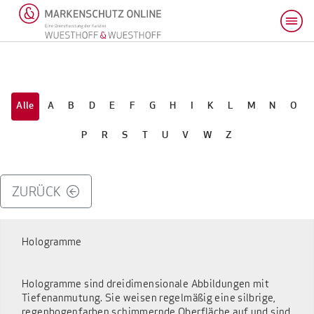
Alle
A
B
D
E
F
G
H
I
K
L
M
N
O
P
R
S
T
U
V
W
Z
ZURÜCK
Hologramme
Hologramme sind dreidimensionale Abbildungen mit
Tiefenanmutung. Sie weisen regelmäßig eine silbrige,
regenbogenfarben schimmernde Oberfläche auf und sind