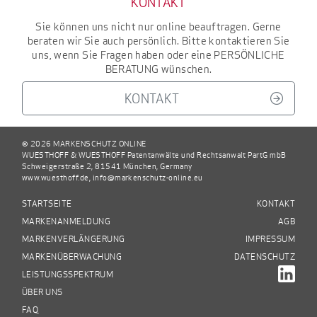
KONTAKT
Sie können uns nicht nur online beauftragen. Gerne
beraten wir Sie auch persönlich. Bitte kontaktieren Sie
uns, wenn Sie Fragen haben oder eine
PERSÖNLICHE
BERATUNG
wünschen.
KONTAKT
© 2026 MARKENSCHUTZ ONLINE
WUESTHOFF & WUESTHOFF Patentanwälte und Rechtsanwalt PartG mbB
Schweigerstraße 2, 81541 München, Germany
www.wuesthoff.de
,
info@markenschutz-online.eu
STARTSEITE
KONTAKT
MARKENANMELDUNG
AGB
MARKENVERLÄNGERUNG
IMPRESSUM
MARKENÜBERWACHUNG
DATENSCHUTZ
LEISTUNGSSPEKTRUM
ÜBER UNS
FAQ