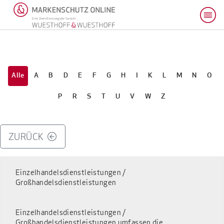
Alle
A
B
D
E
F
G
H
I
K
L
M
N
O
P
R
S
T
U
V
W
Z
ZURÜCK
Einzelhandelsdienstleistungen /
Großhandelsdienstleistungen
Einzelhandelsdienstleistungen /
Großhandelsdienstleistungen umfassen die