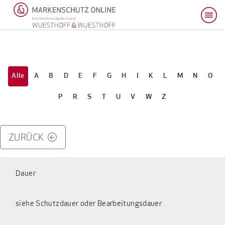
Alle
A
B
D
E
F
G
H
I
K
L
M
N
O
P
R
S
T
U
V
W
Z
ZURÜCK
Dauer
siehe Schutzdauer oder Bearbeitungsdauer