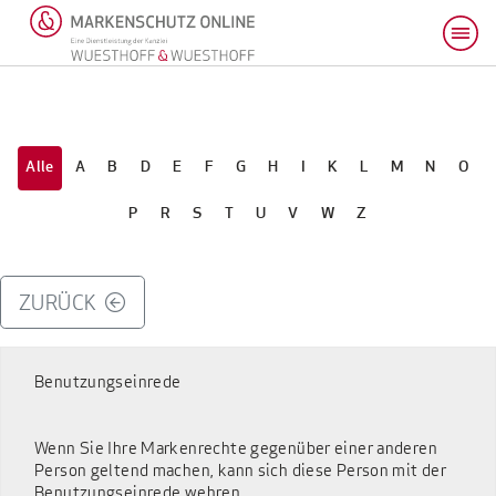
Alle
A
B
D
E
F
G
H
I
K
L
M
N
O
P
R
S
T
U
V
W
Z
ZURÜCK
Benutzungseinrede
Wenn Sie Ihre Markenrechte gegenüber einer anderen
Person geltend machen, kann sich diese Person mit der
Benutzungseinrede wehren.