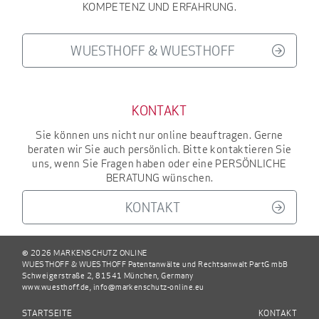
KOMPETENZ UND ERFAHRUNG
.
WUESTHOFF & WUESTHOFF
KONTAKT
Sie können uns nicht nur online beauftragen. Gerne
beraten wir Sie auch persönlich. Bitte kontaktieren Sie
uns, wenn Sie Fragen haben oder eine
PERSÖNLICHE
BERATUNG
wünschen.
KONTAKT
© 2026 MARKENSCHUTZ ONLINE
WUESTHOFF & WUESTHOFF Patentanwälte und Rechtsanwalt PartG mbB
Schweigerstraße 2, 81541 München, Germany
www.wuesthoff.de
,
info@markenschutz-online.eu
STARTSEITE
KONTAKT