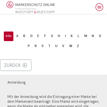
Alle
A
B
D
E
F
G
H
I
K
L
M
N
O
P
R
S
T
U
V
W
Z
ZURÜCK
Anmeldung
Mit der Anmeldung wird die Eintragung einer Marke bei
dem Markenamt beantragt. Eine Marke wird eingetragen,
wenn die Marke als eintragbar angesehen wird, die