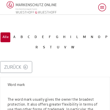
Alle
A
B
C
D
E
F
G
H
I
L
M
N
O
P
R
S
T
U
V
W
ZURÜCK
Word mark
The word mark usually gives the owner the broadest
protection. It also offers greater flexibility in terms of
use than other forms of trademark. In particular, the