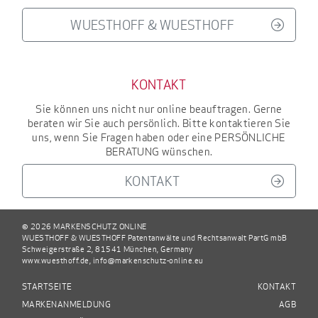
WUESTHOFF & WUESTHOFF
KONTAKT
Sie können uns nicht nur online beauftragen. Gerne
beraten wir Sie auch persönlich. Bitte kontaktieren Sie
uns, wenn Sie Fragen haben oder eine
PERSÖNLICHE
BERATUNG
wünschen.
KONTAKT
© 2026 MARKENSCHUTZ ONLINE
WUESTHOFF & WUESTHOFF Patentanwälte und Rechtsanwalt PartG mbB
Schweigerstraße 2, 81541 München, Germany
www.wuesthoff.de
,
info@markenschutz-online.eu
STARTSEITE
KONTAKT
MARKENANMELDUNG
AGB