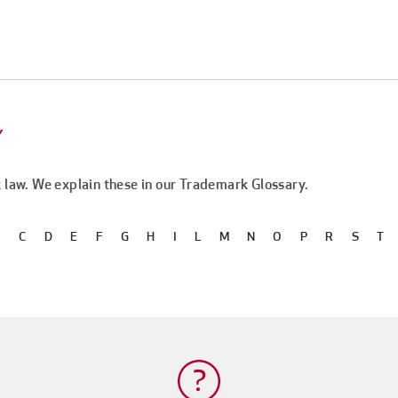
Y
 law. We explain these in our Trademark Glossary.
B
C
D
E
F
G
H
I
L
M
N
O
P
R
S
T