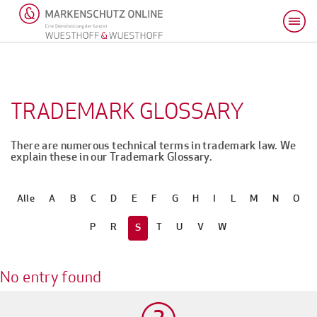
TRADEMARK GLOSSARY
There are numerous technical terms in trademark law. We
explain these in our Trademark Glossary.
Alle
A
B
C
D
E
F
G
H
I
L
M
N
O
P
R
T
U
V
W
S
No entry found