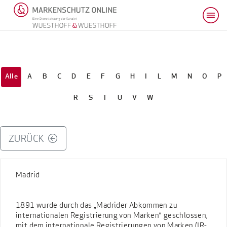
Alle
A
B
C
D
E
F
G
H
I
L
M
N
O
P
R
S
T
U
V
W
ZURÜCK
Madrid
1891 wurde durch das „Madrider Abkommen zu
internationalen Registrierung von Marken“ geschlossen,
mit dem internationale Registrierungen von Marken (IR-