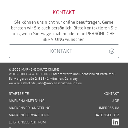
KONTAKT
Sie können uns nicht nur online beauftragen. Gerne
beraten wir Sie auch persönlich. Bitte kontaktieren Sie
uns, wenn Sie Fragen haben oder eine
PERSÖNLICHE
BERATUNG
wünschen.
KONTAKT
© 2026 MARKENSCHUTZ ONLINE
WUESTHOFF & WUESTHOFF Patentanwälte und Rechtsanwalt PartG mbB
Schweigerstraße 2, 81541 München, Germany
www.wuesthoff.de
,
info@markenschutz-online.eu
STARTSEITE
KONTAKT
MARKENANMELDUNG
AGB
MARKENVERLÄNGERUNG
IMPRESSUM
MARKENÜBERWACHUNG
DATENSCHUTZ
LEISTUNGSSPEKTRUM