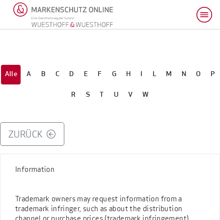
Alle
A
B
C
D
E
F
G
H
I
L
M
N
O
P
R
S
T
U
V
W
ZURÜCK
Information
Trademark owners may request information from a
trademark infringer, such as about the distribution
channel or purchase prices (trademark infringement).