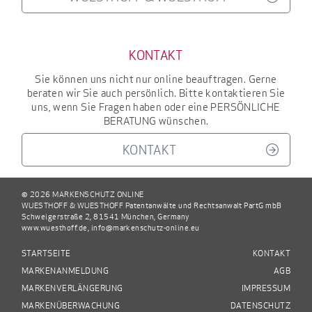
KONTAKT
Sie können uns nicht nur online beauftragen. Gerne
beraten wir Sie auch persönlich. Bitte kontaktieren Sie
uns, wenn Sie Fragen haben oder eine
PERSÖNLICHE
BERATUNG
wünschen.
KONTAKT
© 2026 MARKENSCHUTZ ONLINE
WUESTHOFF & WUESTHOFF Patentanwälte und Rechtsanwalt PartG mbB
Schweigerstraße 2, 81541 München, Germany
www.wuesthoff.de
,
info@markenschutz-online.eu
STARTSEITE
KONTAKT
MARKENANMELDUNG
AGB
MARKENVERLÄNGERUNG
IMPRESSUM
MARKENÜBERWACHUNG
DATENSCHUTZ