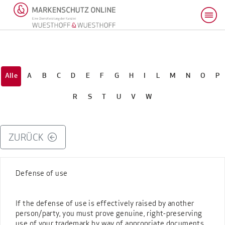
Alle
A
B
C
D
E
F
G
H
I
L
M
N
O
P
R
S
T
U
V
W
ZURÜCK
Defense of use
If the defense of use is effectively raised by another
person/party, you must prove genuine, right-preserving
use of your trademark by way of appropriate documents.