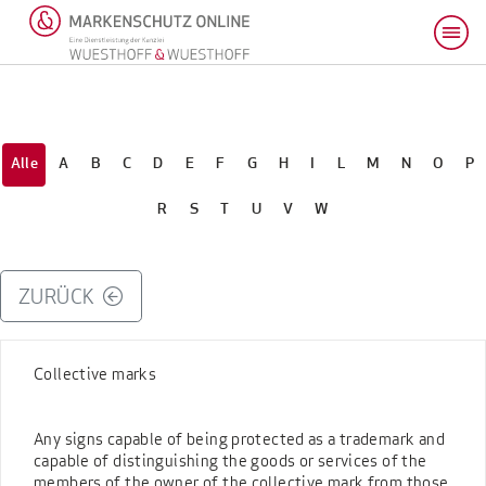
Alle
A
B
C
D
E
F
G
H
I
L
M
N
O
P
R
S
T
U
V
W
ZURÜCK
Collective marks
Any signs capable of being protected as a trademark and
capable of distinguishing the goods or services of the
members of the owner of the collective mark from those