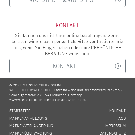
KONTAKT
Sie können uns nicht nur online beauftragen. Gerne
beraten wir Sie auch persönlich. Bitte kontaktieren Sie
uns, wenn Sie Fragen haben oder eine
PERSÖNLICHE
BERATUNG
wünschen.
KONTAKT
© 2026 MARKENSCHUTZ ONLINE
WUESTHOFF & WUESTHOFF Patentanwälte und Rechtsanwalt PartG mbB
Schweigerstraße 2, 81541 München, Germany
www.wuesthoff.de
,
info@markenschutz-online.eu
STARTSEITE
KONTAKT
MARKENANMELDUNG
AGB
MARKENVERLÄNGERUNG
IMPRESSUM
MARKENÜBERWACHUNG
DATENSCHUTZ