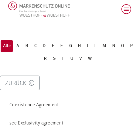
Alle
A
B
C
D
E
F
G
H
I
L
M
N
O
P
R
S
T
U
V
W
ZURÜCK
Coexistence Agreement
see Exclusivity agreement