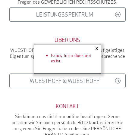
Fragen des
GEWERBLICHEN RECHTSSCHUTZES
.
LEISTUNGSSPEKTRUM
ÜBER UNS
WUESTHOFF & WUESTHOFF
ist seit 1927
auf geistiges
Error, form does not
Eigentum spezialisiert.
Wir verfügen über entsprechende
exist.
KOMPETENZ UND ERFAHRUNG
.
WUESTHOFF & WUESTHOFF
KONTAKT
Sie können uns nicht nur online beauftragen. Gerne
beraten wir Sie auch persönlich. Bitte kontaktieren Sie
uns, wenn Sie Fragen haben oder eine
PERSÖNLICHE
BERATUNG
wünschen.